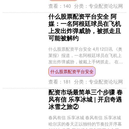
查看：
140
分类：
专业配资论坛网
什么股票配资平台安全 阿
媒：一名阿根廷球员在飞机
上发出炸弹威胁，被抓走且
可能被解约
什么股票配资平台安全 4月12日讯 《奥
莱报》报道，一名阿根廷球员在飞机上
发出炸弹威胁，被戴上手铐抓走。 在祖
祖尔甘拿斯亚（又译作胡胡伊体操击剑
什么股票配资平台安全
队）原定飞往布宜....
查看：
181
分类：
专业配资论坛网
配资市场最简单三个步骤 春
风有信 乐享冰城 | 开启奇遇
冰雪之旅②
春风有信 乐享冰城 春风有信 乐享冰城
哈尔滨的春天正以独特的节奏拉开序幕