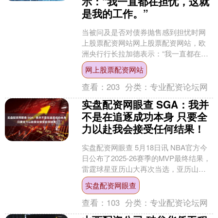
示：“我一直都在担忧，这就
是我的工作。”
当被问及是否对债券抛售感到担忧时网
上股票配资网站网上股票配资网站，欧
洲央行行长拉加德表示：“我一直都在担
忧，这就是我的工作。”....
网上股票配资网站
查看：
203
分类：
专业配资论坛网
实盘配资网眼查 SGA：我并
不是在追逐成功本身 只要全
力以赴我会接受任何结果！
实盘配资网眼查 5月18日讯 NBA官方今
日公布了2025-26赛季的MVP最终结果，
雷霆球星亚历山大再次当选，亚历山大
出席了新闻发布会。 记者：“你谈到了持
实盘配资网眼查
续....
查看：
103
分类：
专业配资论坛网