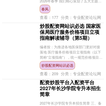
2026年春季 我们精心策划了五大主题线
路 带你从不同维度感受这座城市的魅力
春风
或漫步....
查看：
177
分类：
专业配资论坛网
炒股配资网站识必选 国家医
保局医疗服务价格项目立项
指南解读辅导（第5期）
编者按：为推进各地医保部门更好对接
落地 医疗服务价格项目立项指南（以下
简称“立项指南”），统一规范价格项目立
项和定价基本思路，现就各方关切的普
炒股配资网站识必选
遍问题，提出立项指....
查看：
209
分类：
专业配资论坛网
配资炒股平台入配资平台
2027年长沙学院专升本招生
简章
2027年长沙学院专升本招生简章 三、备