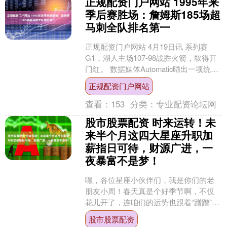
正规配资门户网站 1995年来
季后赛胜场：詹姆斯185场超
马刺全队排名第一
正规配资门户网站 4月19日讯 系列赛
G1，湖人主场107-98战胜火箭，取得开
门红。 数据媒体Automatic晒出一项统
计，1995年来季后赛胜场： 詹姆斯....
正规配资门户网站
查看：
153
分类：
专业配资论坛网
股市股票配资 时来运转！未
来半个月这四大星座升职加
薪指日可待，财源广进，一
夜暴富不是梦！
嘿，各位星座小伙伴们，我是你们的老
朋友小周！春天真是个好季节啊，不仅
花儿开了，连咱们的运势也跟着“蹭蹭”往
上冒！今天小周掐指一算，发现未来半
股市股票配资
个月（4月15日到4....