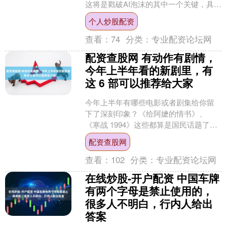
这将是戳破AI泡沫的其中一个关键，具体
本视频会来详细分析。 首先强调一下，
个人炒股配资
AI有泡沫，....
查看：
74
分类：
专业配资论坛网
配资查股网 有动作有剧情，
今年上半年看的新剧里，有
这 6 部可以推荐给大家
今年上半年有哪些电影或者剧集给你留
下了深刻印象？《给阿嬷的情书》、
《寒战 1994》这些都算是国民话题了，
而除此之外，不同口味的同学们的选择
配资查股网
就走向了不同方向，然....
查看：
102
分类：
专业配资论坛网
在线炒股-开户配资 中国车牌
有两个字母是禁止使用的，
很多人不明白，行内人给出
答案