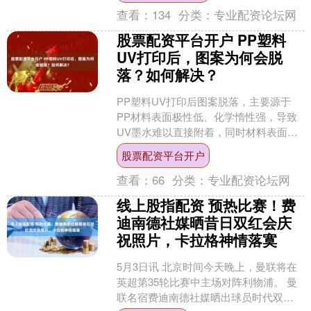
查看：
134
分类：
专业配资论坛网
股票配资平台开户 PP塑料
UV打印后，图案为何会脱
落？如何解决？
PP塑料UV打印后图案脱落，主要源于
PP材料表面极性低、化学惰性强，导致
UV墨水难以直接附着，同时材料表面油
污、灰尘等污染物会形成隔离层，进一
股票配资平台开户
步削弱附着力。此外....
查看：
66
分类：
专业配资论坛网
线上股指配资 预热比赛！费
迪南德社媒晒昔日双红会庆
祝照片，卡拉格神情落寞
5月3日讯 北京时间今天晚上，曼联将在
英超第35轮比赛中主场对阵利物浦。 曼
联名宿费迪南德社媒晒出球员时代双红