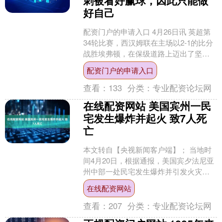
刺被看好赢球，因此只能做
好自己
配资门户的申请入口 4月26日讯 英超第
34轮比赛，西汉姆联在主场以2-1的比分
战胜埃弗顿，在保级道路上迈出了坚实
的一步。本场比赛，卡勒姆·威尔逊为主
配资门户的申请入口
队打进制胜....
查看：
133
分类：
专业配资论坛网
在线配资网站 美国宾州一民
宅发生爆炸并起火 致7人死
亡
本文转自【央视新闻客户端】； 当地时
间4月20日，根据通报，美国宾夕法尼亚
州中部一处民宅发生爆炸并引发火灾，
造成一名母亲及其六名子女死亡，六名
在线配资网站
子女的年龄在3岁至....
查看：
207
分类：
专业配资论坛网