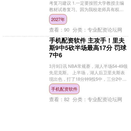
考复习建议 1.一定要按照大学教授主编
教材试卷复习。因为我校老师具有权威
性，所以我校老师主编试卷具有权威
2027年
性。 2.网上9....
查看：
90
分类：
专业配资论坛网
手机配资软件 主攻手！里夫
斯9中5砍半场最高17分 罚球
7中6
3月9日讯 NBA常规赛，湖人半场54-49领
先尼克斯。 上半场，湖人后卫里夫斯表
现出色，打了18分钟9投5中，三分2中
1、罚球7中6砍半场最高17分外加3篮
手机配资软件
板....
查看：
82
分类：
专业配资论坛网
配资优选 别让Python把你当
驴使！2026年这3个“卷王”才
是真打