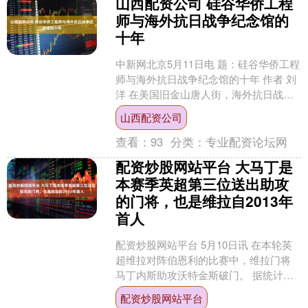
山西配资公司 硅谷华侨工程
师与海外抗日战争纪念馆的
十年
中新网北京5月11日电 题：硅谷华侨工程
师与海外抗日战争纪念馆的十年 作者 刘
洋 在美国旧金山唐人街，海外抗日战争
纪念馆已走过十年风雨。从饱受阻挠艰
山西配资公司
难开馆，到深....
查看：
93
分类：
专业配资论坛网
配资炒股网站平台 大马丁是
本赛季英超第三位送出助攻
的门将，也是维拉自2013年
首人
配资炒股网站平台 5月10日讯 在本轮英
超维拉对阵伯恩利的比赛中，维拉门将
马丁内斯助攻沃特金斯破门。 据统计配
资炒股网站平台，马丁内斯也是本赛季
配资炒股网站平台
英超第三位能够送....