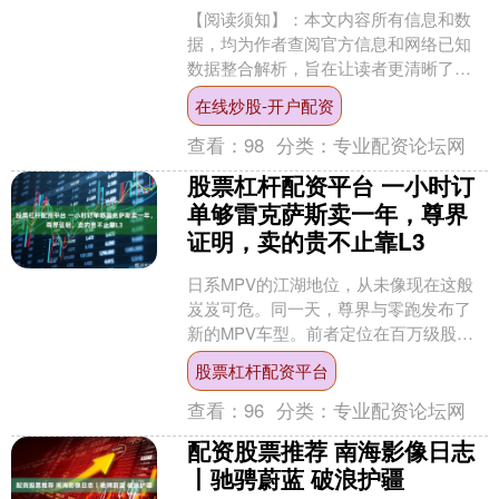
【阅读须知】：本文内容所有信息和数
据，均为作者查阅官方信息和网络已知
数据整合解析，旨在让读者更清晰了解
相应信息，如有数据错误或观点有误，
在线炒股-开户配资
请文明评论，作者积极改正....
查看：
98
分类：
专业配资论坛网
股票杠杆配资平台 一小时订
单够雷克萨斯卖一年，尊界
证明，卖的贵不止靠L3
日系MPV的江湖地位，从未像现在这般
岌岌可危。同一天，尊界与零跑发布了
新的MPV车型。前者定位在百万级股票
杠杆配资平台，直接跟日系旗舰（丨）
股票杠杆配资平台
硬刚。 在发布会后，....
查看：
96
分类：
专业配资论坛网
配资股票推荐 南海影像日志
丨驰骋蔚蓝 破浪护疆