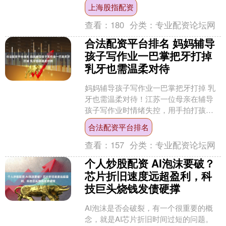
然走火。一袭黑衣、草帽胶鞋，短视频
上海股指配资
里苏....
查看：
180
分类：
专业配资论坛网
合法配资平台排名 妈妈辅导
孩子写作业一巴掌把牙打掉
乳牙也需温柔对待
妈妈辅导孩子写作业一巴掌把牙打掉 乳
牙也需温柔对待！江苏一位母亲在辅导
孩子写作业时情绪失控，用手拍打孩子
的后脑勺。孩子本能地躲避，头部却重
合法配资平台排名
重撞到了桌上的防低头矫....
查看：
157
分类：
专业配资论坛网
个人炒股配资 AI泡沫要破？
芯片折旧速度远超盈利，科
技巨头烧钱发债硬撑
AI泡沫是否会破裂，有一个很重要的概
念，就是AI芯片折旧时间过短的问题。