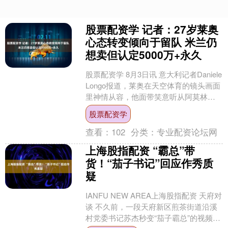
股票配资学 记者：27岁莱奥
心态转变倾向于留队 米兰仍
想卖但认定5000万+永久
股票配资学 8月3日讯 意大利记者Daniele
Longo报道，莱奥在天空体育的镜头画面
里神情从容，他面带笑意听从阿莫林的
安排。此前他拒绝了费内巴切的报价，
股票配资学
目....
查看：
102
分类：
专业配资论坛网
上海股指配资 “霸总”带
货！“茄子书记”回应作秀质
疑
IANFU NEW AREA上海股指配资 天府对
谈 不久前，一段天府新区煎茶街道沿溪
村党委书记苏杰秒变“茄子霸总”的视频悄