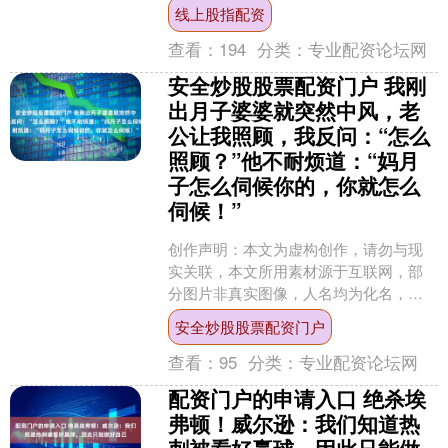
会的照片，费迪南德怒吼庆祝，而卡拉
线上股指配资
格神情落寞，费迪....
查看：
194
分类：
专业配资论坛网
安全炒股股票配资门户 我刚
出月子婆婆就突然中风，老
公让我照顾，我反问：“怎么
照顾？”他不耐烦道：“妈月
子怎么伺候你的，你就怎么
伺候！”
创作声明：本文为虚构创作，请勿与现
实关联，本文所用素材源于互联网，部
分图片非真实图像，人名均为化名，仅
用于叙事呈现，请知悉。 “谁家女人月子
安全炒股股票配资门户
不干活？”月子时被婆....
查看：
95
分类：
专业配资论坛网
配资门户的申请入口 绝杀埃
弗顿！威尔逊：我们知道热