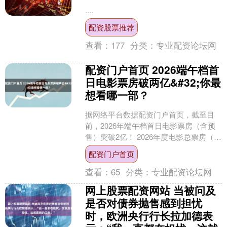
....
配资股票推荐
查看：
177
分类：
专业配资论坛网
配资门户首页 2026端午档首
日电影票房破两亿&#32;你最
想看哪一部？
据网络平台数据配资门户首页，截至目
前，2026年端午档首日电影票房（含预
售）突破2亿！ 2026年度电影总票房（含
预售）已突破166亿元！ 影片上映数创近
配资门户首页
十年同....
查看：
65
分类：
专业配资论坛网
网上股票配资网站 当被问及
是否对债券抛售感到担忧
时，欧洲央行行长拉加德表