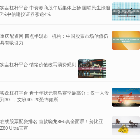
实盘杠杆平台 中资券商股午后集体上扬 国联民生涨逾
7%中信建投证券涨逾4%
重庆配资网 四点半观市 | 机构：中国股票市场估值仍
具有吸引力
实盘杠杆平台 情绪价值改写消费规则
实盘杠杆平台 近十年状元菜鸟赛季最高分：仅一人没
到30+，文班40+20恐怖如斯
在线股票配资排名 首款骁龙8E5真全面屏！努比亚
Z80 Ultra官宣