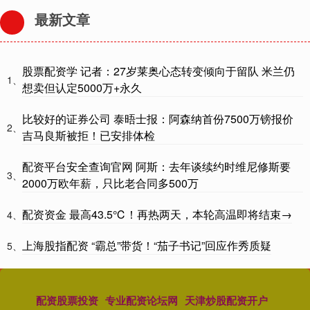
最新文章
股票配资学 记者：27岁莱奥心态转变倾向于留队 米兰仍
1、
想卖但认定5000万+永久
比较好的证券公司 泰晤士报：阿森纳首份7500万镑报价
2、
吉马良斯被拒！已安排体检
配资平台安全查询官网 阿斯：去年谈续约时维尼修斯要
3、
2000万欧年薪，只比老合同多500万
配资资金 最高43.5℃！再热两天，本轮高温即将结束→
4、
上海股指配资 “霸总”带货！“茄子书记”回应作秀质疑
5、
配资股票投资
专业配资论坛网
天津炒股配资开户