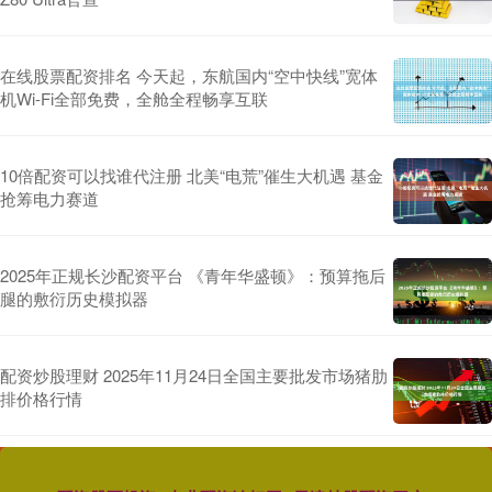
在线股票配资排名 今天起，东航国内“空中快线”宽体
机Wi-Fi全部免费，全舱全程畅享互联
10倍配资可以找谁代注册 北美“电荒”催生大机遇 基金
抢筹电力赛道
2025年正规长沙配资平台 《青年华盛顿》：预算拖后
腿的敷衍历史模拟器
配资炒股理财 2025年11月24日全国主要批发市场猪肋
排价格行情