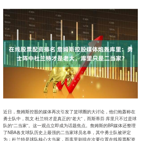
近日，詹姆斯控股的媒体再次引发了篮球圈的大讨论，他们炮轰称在
勇士队中，凯文·杜兰特才是真正的“老大”，而斯蒂芬·库里只不过是球
队的“二当家”。这一观点立即成为话题焦点。詹姆斯的BR媒体还整理
了NBA各支球队历史上最强的二当家球员名单，其中勇士队被评定
为：杜兰特是球队核心大当家，而库里则排在次要位置在线股票配资